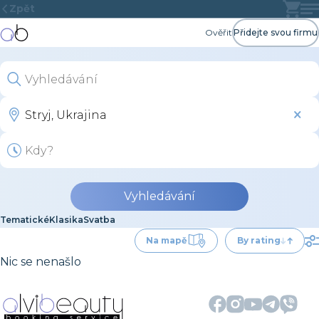
Zpět
Ověřit
Přidejte svou firmu
Vyhledávání
Tematické
Klasika
Svatba
Na mapě
By rating
Nic se nenašlo