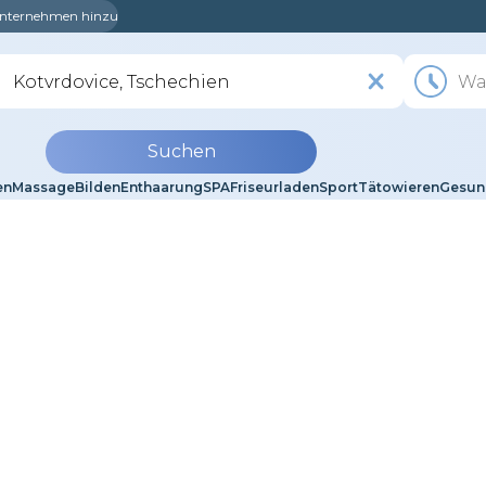
 Unternehmen hinzu
Suchen
en
Massage
Bilden
Enthaarung
SPA
Friseurladen
Sport
Tätowieren
Gesun