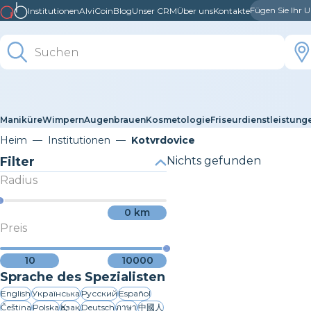
Fügen Sie Ihr
Institutionen
AlviCoin
Blog
Unser CRM
Über uns
Kontakte
Maniküre
Wimpern
Augenbrauen
Kosmetologie
Friseurdienstleistung
Heim
Institutionen
Kotvrdovice
Filter
Nichts gefunden
Radius
0
km
Preis
10
10000
Sprache des Spezialisten
English
Українська
Русский
Español
Čeština
Polska
Қазақ
Deutsch
ภาษา
中國人