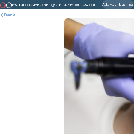
Add your business
Institutions
AlviCoin
Blog
Our CRM
About us
Contacts
Back