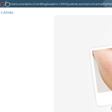
Agreg
Instituciones
AlviCoin
Blog
Nuestro CRM
Quiénes somos
Contactos
Atrás