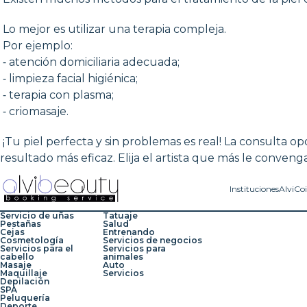
Lo mejor es utilizar una terapia compleja.
Por ejemplo:
⁃ atención domiciliaria adecuada;
⁃ limpieza facial higiénica;
⁃ terapia con plasma;
⁃ criomasaje.
¡Tu piel perfecta y sin problemas es real! La consulta 
resultado más eficaz. Elija el artista que más le convenga 
Instituciones
AlviCo
Servicio de uñas
Tatuaje
Pestañas
Salud
Cejas
Entrenando
Cosmetología
Servicios de negocios
Servicios para el
Servicios para
cabello
animales
Masaje
Auto
Maquillaje
Servicios
Depilación
SPA
Peluquería
Deporte