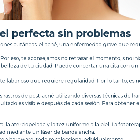
el perfecta sin problemas
ciones cutáneas: el acné, una enfermedad grave que req
 eso, te aconsejamos no retrasar el momento, sino iniciar
 belleza de tu ciudad. Puede concertar una cita con un e
e laborioso que requiere regularidad. Por lo tanto, es ne
 rastros de post-acné utilizando diversas técnicas de ha
esultado es visible después de cada sesión. Para obtener 
 la aterciopelada y la tez uniforme a la piel. La fototera
ad mediante un láser de banda ancha.
con hardware, todo se selecciona individualmente.