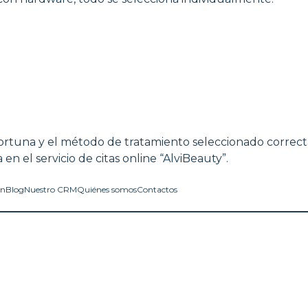
oportuna y el método de tratamiento seleccionado correc
en el servicio de citas online “AlviBeauty”.
in
Blog
Nuestro CRM
Quiénes somos
Contactos