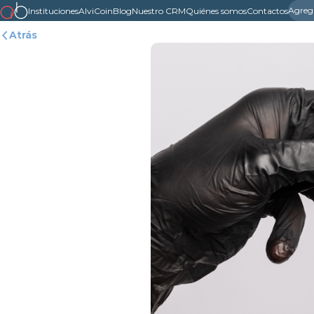
Agreg
Instituciones
AlviCoin
Blog
Nuestro CRM
Quiénes somos
Contactos
Atrás