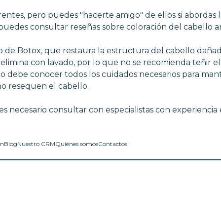
erentes, pero puedes "hacerte amigo" de ellos si aborda
uedes consultar reseñas sobre coloración del cabello an
 de Botox, que restaura la estructura del cabello dañad
elimina con lavado, por lo que no se recomienda teñir el 
to debe conocer todos los cuidados necesarios para man
no resequen el cabello.
 es necesario consultar con especialistas con experienci
in
Blog
Nuestro CRM
Quiénes somos
Contactos