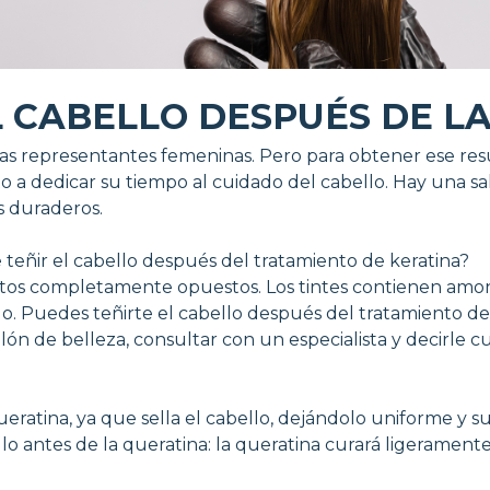
 CABELLO DESPUÉS DE L
 las representantes femeninas. Pero para obtener ese re
a dedicar su tiempo al cuidado del cabello. Hay una salid
s duraderos.
e teñir el cabello después del tratamiento de keratina?
entos completamente opuestos. Los tintes contienen amo
lo. Puedes teñirte el cabello después del tratamiento d
ón de belleza, consultar con un especialista y decirle c
ueratina, ya que sella el cabello, dejándolo uniforme y 
llo antes de la queratina: la queratina curará ligerament