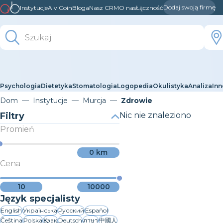
Dodaj swoją firmę
Instytucje
AlviCoin
Bloga
Nasz CRM
O nas
Łączność
Psychologia
Dietetyka
Stomatologia
Logopedia
Okulistyka
Analiza
Inn
Dom
Instytucje
Murcja
Zdrowie
Filtry
Nic nie znaleziono
Promień
0
km
Cena
10
10000
Język specjalisty
English
Українська
Русский
Español
Čeština
Polska
Қазақ
Deutsch
ภาษา
中國人