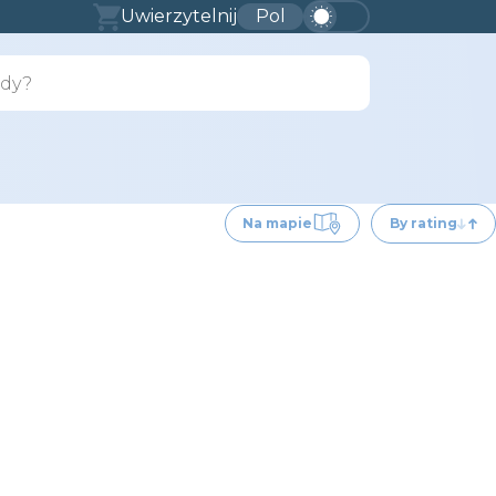
Uwierzytelnij
Pol
Na mapie
By rating