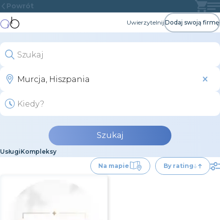
Powrót
Uwierzytelnij
Dodaj swoją firmę
Szukaj
Usługi
Kompleksy
Na mapie
By rating