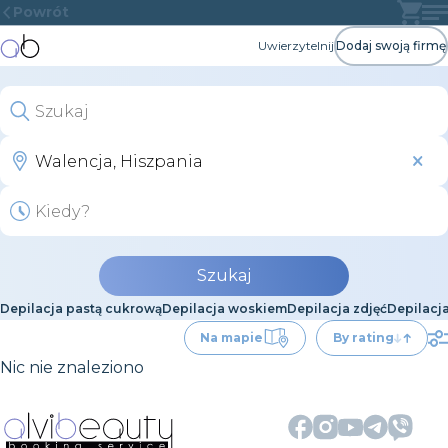
Powrót
Uwierzytelnij
Dodaj swoją firmę
Szukaj
Depilacja pastą cukrową
Depilacja woskiem
Depilacja zdjęć
Depilacj
Na mapie
By rating
Nic nie znaleziono