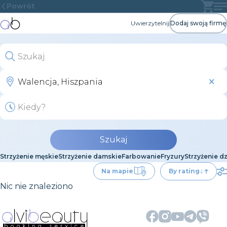
Powrót
Uwierzytelnij
Dodaj swoją firmę
Szukaj
Strzyżenie męskie
Strzyżenie damskie
Farbowanie
Fryzury
Strzyżenie d
Na mapie
By rating
Nic nie znaleziono