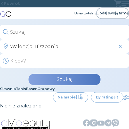
Powrót
Uwierzytelnij
Dodaj swoją firmę
Szukaj
Siłownia
Tenis
Basen
Grupowy
Na mapie
By rating
Nic nie znaleziono