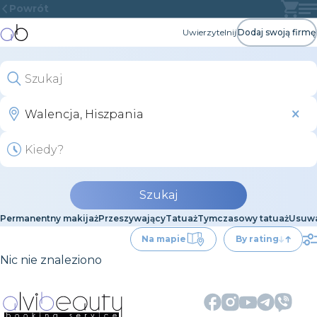
Powrót
Uwierzytelnij
Dodaj swoją firmę
Szukaj
Permanentny makijaż
Przeszywający
Tatuaż
Tymczasowy tatuaż
Usuwa
Na mapie
By rating
Nic nie znaleziono