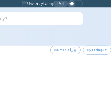
Uwierzytelnij
Pol
Na mapie
By rating