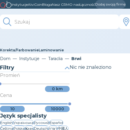
Dodaj swoją firmę
Instytucje
AlviCoin
Bloga
Nasz CRM
O nas
Łączność
Korekta/Farbowanie
Laminowanie
Dom
Instytucje
Taraclia
Brwi
Filtry
Nic nie znaleziono
Promień
0
km
Cena
10
10000
Język specjalisty
English
Українська
Русский
Español
Čeština
Polska
Қазақ
Deutsch
ภาษา
中國人