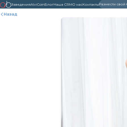
Размести свой
Заведения
AlviCoin
Блог
Наша CRM
О нас
Контакты
Назад