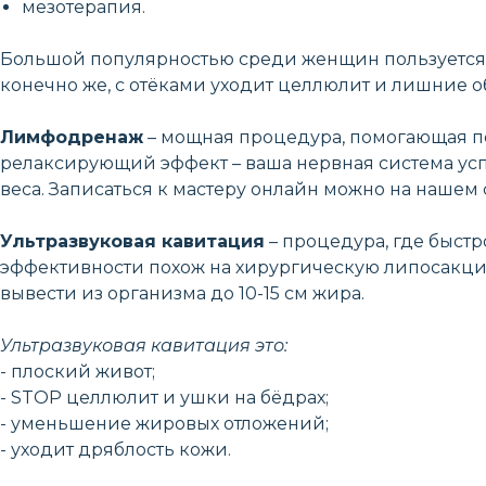
мезотерапия.
Большой популярностью среди женщин пользуетс
конечно же, с отёками уходит целлюлит и лишние 
Лимфодренаж
– мощная процедура, помогающая пе
релаксирующий эффект – ваша нервная система успо
веса. Записаться к мастеру онлайн можно на нашем 
Ультразвуковая кавитация
– процедура, где быст
эффективности похож на хирургическую липосакцию
вывести из организма до 10-15 см жира.
Ультразвуковая кавитация это:
- плоский живот;
- STOP целлюлит и ушки на бёдрах;
- уменьшение жировых отложений;
- уходит дряблость кожи.