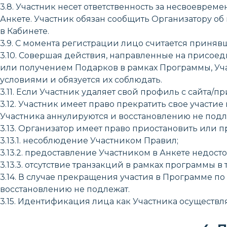
3.8. Участник несет ответственность за несвоевр
Анкете. Участник обязан сообщить Организатору о
в Кабинете.
3.9. С момента регистрации лицо считается приня
3.10. Совершая действия, направленные на присоеди
или получением Подарков в рамках Программы, Уча
условиями и обязуется их соблюдать.
3.11. Если Участник удаляет свой профиль с сайта/
3.12. Участник имеет право прекратить свое участи
Участника аннулируются и восстановлению не подл
3.13. Организатор имеет право приостановить или п
3.13.1. несоблюдение Участником Правил;
3.13.2. предоставление Участником в Анкете недост
3.13.3. отсутствие транзакций в рамках программы в 
3.14. В случае прекращения участия в Программе по
восстановлению не подлежат.
3.15. Идентификация лица как Участника осуществл