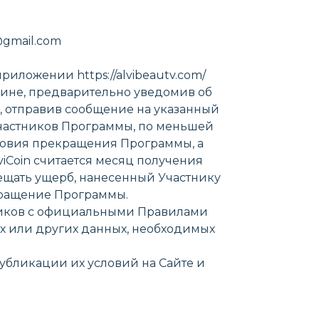
@gmail.com
риложении https://alvibeautv.com/
ичине, предварительно уведомив об
, отправив сообщение на указанный
 Участников Программы, по меньшей
словия прекращения Программы, а
viCoin считается месяц получения
мещать ущерб, нанесенный Участнику
кращение Программы.
стников с официальными Правилами
ых или других данных, необходимых
убликации их условий на Сайте и