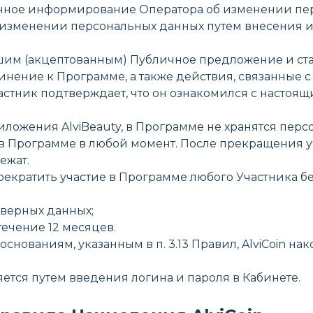
еменное информирование Оператора об изменении пе
б изменении персональных данных путем внесения 
вшим (акцептованным) Публичное предложение и ст
нение к Программе, а также действия, связанные с 
стник подтверждает, что он ознакомился с настоящ
приложения AlviBeauty, в Программе не хранятся пер
е в Программе в любой момент. После прекращения уч
ежат.
рекратить участие в Программе любого Участника бе
оверных данных;
течение 12 месяцев.
 основаниям, указанным в п. 3.13 Правил, AlviCoin 
яется путем введения логина и пароля в Кабинете.