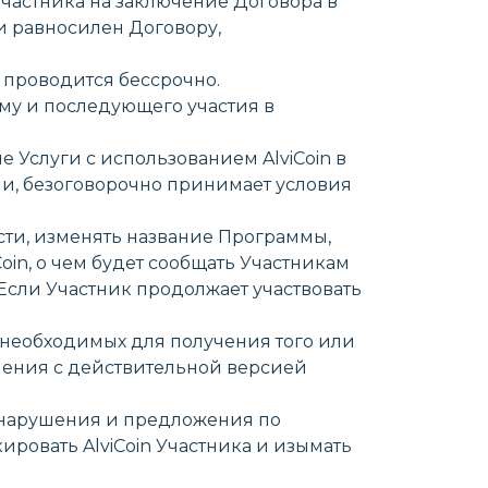
Участника на заключение Договора в
и равносилен Договору,
я проводится бессрочно.
му и последующего участия в
 Услуги с использованием AlviCoin в
ми, безоговорочно принимает условия
ости, изменять название Программы,
oin, о чем будет сообщать Участникам
. Если Участник продолжает участвовать
in, необходимых для получения того или
ления с действительной версией
е нарушения и предложения по
ровать AlviCoin Участника и изымать