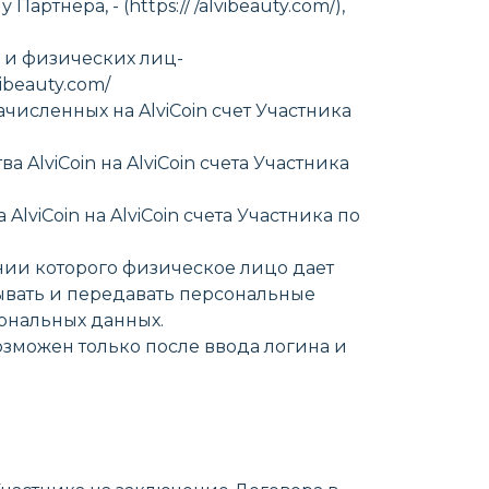
нера, - (https:// /alvibeauty.com/),
ц и физических лиц-
ibeauty.com/
ачисленных на AlviCoin счет Участника
 AlviCoin на AlviCoin счета Участника
lviCoin на AlviCoin счета Участника по
ении которого физическое лицо дает
тывать и передавать персональные
ональных данных.
озможен только после ввода логина и