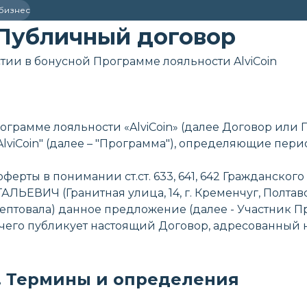
 бизнес
Публичный договор
стии в бонусной Программе лояльности AlviCoin
ограмме лояльности «AlviCoin» (далее Договор или
lviCoin" (далее – "Программа"), определяющие пери
рты в понимании ст.ст. 633, 641, 642 Гражданского
ВИЧ (Гранитная улица, 14, г. Кременчуг, Полтавск
птовала) данное предложение (далее - Участник П
его публикует настоящий Договор, адресованный н
1. Термины и определения