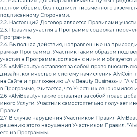
2.1. Настоящий Договор заключается путем предоста
полном объеме, без подписи письменного экземпл
подписанному Сторонами.
2.2. Настоящий Договор является Правилами участия 
2.3. Правила участия в Программе содержат перече
Программе.
2.4. Выполняя действия, направленные на присоеди
рамках Программы, Участник таким образом подтве
участия в Программе, согласен с ними и обязуется их
2.5. «AlviBeauty» оставляет за собой право вносит
дизайн, количество и систему начисления AlviCoin,
на Сайте и приложению «AlviBeauty Business» и “Alv
в Программе, считается, что Участник ознакомился
2.6. «AlviBeauty» также оставляет за собой право д
иного Услуги. Участник самостоятельно получает 
Правил.
2.7. В случае нарушения Участником Правил AlviBe
решению этого нарушения Участником Правил. "Alvi
его из Программы.