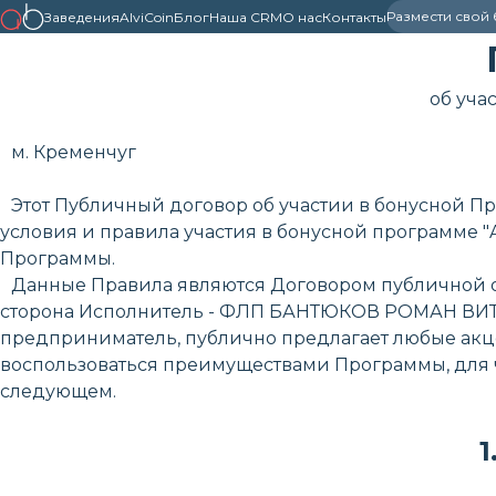
Размести свой
Заведения
AlviCoin
Блог
Наша CRM
О нас
Контакты
об уча
м. Кременчуг
Этот Публичный договор об участии в бонусной Пр
условия и правила участия в бонусной программе "A
Программы.
Данные Правила являются Договором публичной офе
сторона Исполнитель - ФЛП БАНТЮКОВ РОМАН ВИТАЛЬЕ
предприниматель, публично предлагает любые акце
воспользоваться преимуществами Программы, для ч
следующем.