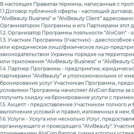
В настоящих Правилах термины, написанные с про
1.1.Договор публичной оферты - настоящий договор, 
"AlviBeauty Business" и "AlviBeauty Client" адресов
Организатором Программы и его Партнерами этот д
1.2. Организатор Программы лояльности "AlviCoin" - ор
1.3. Участник Программы (Участник) - дееспособно
или юридическое лицо/физическое лицо-предприни
законодательством Украины порядке на территории
или приложения "AlviBeauty Business" и "AlviBeauty Cl
1.4. Партнер Программы - предприятие, юридичес
партнерами “AlviBeauty” и уполномоченными от и
бронирования услуг Участникам Программы, предос
условиями Программы начисляет AlviCoin баллы за
получить скидку на бронирование услуги с примене
1.5. Акцепт - предоставление Участником полного 
выполнение условий и правил, изложенных в нем, 
1.6. Услуги - Услуга или несколько Услуг, предоста
организующего и проводящего "AlviBeauty". Участни
применением AlviCoin баллов, сумма которых устанав