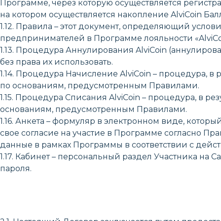
Программе, через которую осуществляется регистраци
на котором осуществляется накопление AlviCoin Бал
1.12. Правила – этот документ, определяющий усло
предпринимателей в Программе лояльности «AlviCoi
1.13. Процедура Аннулирования AlviCoin (аннулирован
без права их использовать.
1.14. Процедура Начисление AlviCoin – процедура, в 
по основаниям, предусмотренным Правилами.
1.15. Процедура Списания AlviCoin – процедура, в ре
основаниям, предусмотренным Правилами.
1.16. Анкета – формуляр в электронном виде, кото
свое согласие на участие в Программе согласно Пра
данные в рамках Программы в соответствии с дейс
1.17. Кабинет – персональный раздел Участника на 
пароля.