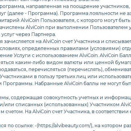
ая программа, направленная на поощрение участников
 (далее - Программа). Программа лояльности не аза
зитарий AlviCoin Пользователя, с которого могут быть
 начислены AlviCoin при выполнении Пользователем 
услуг через Партнера.
рая зачисляется на AlviCoin счет Участника и списывает
 условиях, определенных правилами (условиями) от
ние Услуги с использованием AlviCoin. AlviCoin Бал
являться каким-либо видом валюты или ценной бума
родаваться, перечисляться (перечислять), обмениват
Участниками в пользу третьих лиц или использоват
Программы. Набранные AlviCoin баллы не могут бы
ограммы, содержащая совокупность учетных и информ
или списанных (использованных) Участником AlviCoi
ским счетом. На AlviCoin счет Участника, в соответст
ся по ссылке: -(https://alvibeauty.com/), на котором