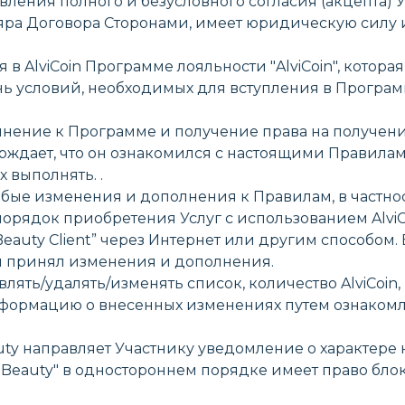
вления полного и безусловного согласия (акцепта) 
яра Договора Сторонами, имеет юридическую силу 
в AlviCoin Программе лояльности "AlviCoin", котора
нь условий, необходимых для вступления в Програм
нение к Программе и получение права на получение
рждает, что он ознакомился с настоящими Правила
 выполнять. .
ь любые изменения и дополнения к Правилам, в частн
 порядок приобретения Услуг с использованием AlviC
iBeauty Client” через Интернет или другим способом
 и принял изменения и дополнения.
обавлять/удалять/изменять список, количество AlviCo
информацию о внесенных изменениях путем ознаком
auty направляет Участнику уведомление о характер
Beauty" в одностороннем порядке имеет право блоки