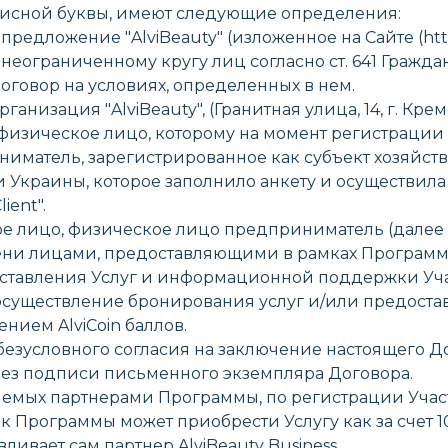
писной буквы, имеют следующие определения:
предложение "AlviBeauty" (изложенное на Сайте (http
ано неограниченному кругу лиц согласно ст. 641 Граж
оговор на условиях, определенных в нем.
ганизация "AlviBeauty", (Гранитная улица, 14, г. Крем
е физическое лицо, которому на момент регистрации
матель, зарегистрированное как субъект хозяйств
 Украины, которое заполнило анкету и осуществил
ient".
кое лицо, физическое лицо предприниматель (дале
мени лицами, предоставляющими в рамках Программ
тавления Услуг и информационной поддержки Участ
 осуществление бронирования услуг и/или предоста
нием AlviCoin баллов.
и безусловного согласия на заключение настоящего 
без подписи письменного экземпляра Договора.
вляемых партнерами Программы, по регистрации Участн
к Программы может приобрести Услугу как за счет 10
ливает сам партнер AlviBeauty Business.