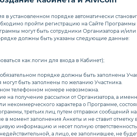
ения в установленном порядке автоматически станов
еобходимо пройти регистрацию на Сайте Программы 
рограммы могут быть сотрудники Организатора и/или
порядке должны быть указаны следующие данные:
оваться как логин для входа в Кабинет);
 в обязательном порядке должны быть заполнены Уча
я могут быть заполнены по желанию Участника.
анном телефонном номере невозможна.
ласие на получение рассылки от Организатора, а им
и некоммерческого характера о Программе, состоян
граммы, третьих лиц путем отправки сообщений на
е в момент заполнения Анкеты и не ставит отметку в
вдивую информацию и несет полную ответственность 
едействительной, а лицо, ее заполнившее, не буд