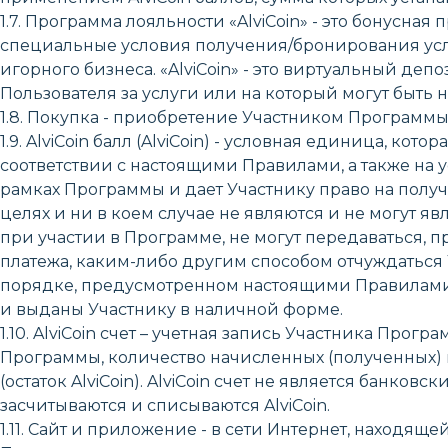
1.7. Программа лояльности «AlviCoin» - это бонусн
специальные условия получения/бронирования услуг
игорного бизнеса. «AlviCoin» - это виртуальный депо
Пользователя за услуги или на который могут быть
1.8. Покупка - приобретение Участником Программы 
1.9. AlviCoin балл (AlviCoin) - условная единица, кото
соответствии с настоящими Правилами, а также на
рамках Программы и дает Участнику право на получе
целях и ни в коем случае не являются и не могут 
при участии в Программе, не могут передаваться, п
платежа, каким-либо другим способом отчуждаться 
порядке, предусмотренном настоящими Правилами 
и выданы Участнику в наличной форме.
1.10. AlviCoin счет – учетная запись Участника Пр
Программы, количество начисленных (полученных) и/
(остаток AlviCoin). AlviCoin счет не является банков
засчитываются и списываются AlviCoin.
1.11. Сайт и приложение - в сети Интернет, находящей