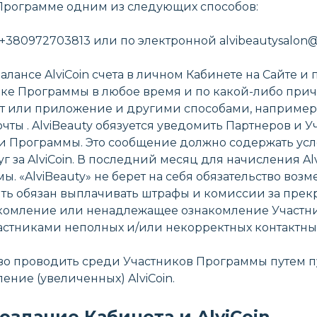
 Программе одним из следующих способов:
у +380972703813 или по электронной alvibeautysalon
лансе AlviCoin счета в личном Кабинете на Сайте и п
новке Программы в любое время и по какой-либо пр
йт или приложение и другими способами, например
чты . AlviBeauty обязуется уведомить Партнеров и
вки Программы. Это сообщение должно содержать у
 за AlviCoin. В последний месяц для начисления Al
 «AlviBeauty» не берет на себя обязательство воз
ыть обязан выплачивать штрафы и комиссии за пре
е ознакомление или ненадлежащее ознакомление Уча
Участниками неполных и/или некорректных контактн
аво проводить среди Участников Программы путем п
ние (увеличенных) AlviCoin.
Создание Кабинета и AlviCoin