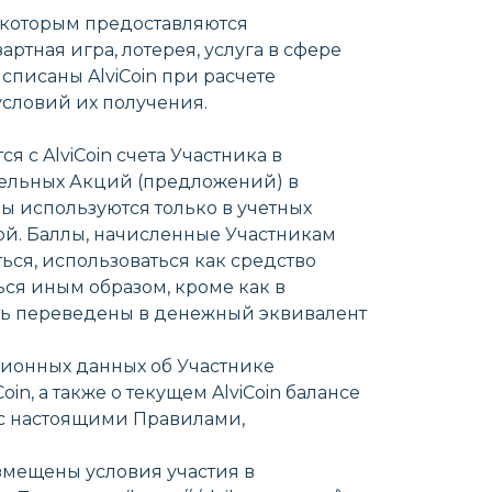
, которым предоставляются
ртная игра, лотерея, услуга в сфере
 списаны AlviCoin при расчете
условий их получения.
ся с AlviCoin счета Участника в
дельных Акций (предложений) в
лы используются только в учетных
гой. Баллы, начисленные Участникам
ься, использоваться как средство
ься иным образом, кроме как в
ть переведены в денежный эквивалент
ационных данных об Участнике
n, а также о текущем AlviCoin балансе
вии с настоящими Правилами,
 размещены условия участия в