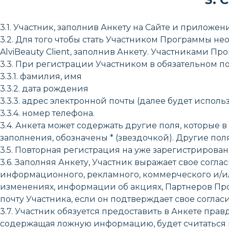
3.1. Участник, заполнив Анкету на Сайте и прилож
3.2. Для того чтобы стать Участником Программы н
AlviBeauty Client, заполнив Анкету. Участниками П
3.3. При регистрации Участником в обязательном 
3.3.1. фамилия, имя
3.3.2. дата рождения
3.3.3. адрес электронной почты (далее будет использ
3.3.4. номер телефона.
3.4. Анкета может содержать другие поля, которые
заполнения, обозначены * (звездочкой). Другие пол
3.5. Повторная регистрация на уже зарегистриров
3.6. Заполняя Анкету, Участник выражает свое сог
информационного, рекламного, коммерческого и/ил
изменениях, информации об акциях, Партнеров Про
почту Участника, если он подтверждает свое согласи
3.7. Участник обязуется предоставить в Анкете пра
содержащая ложную информацию, будет считаться н