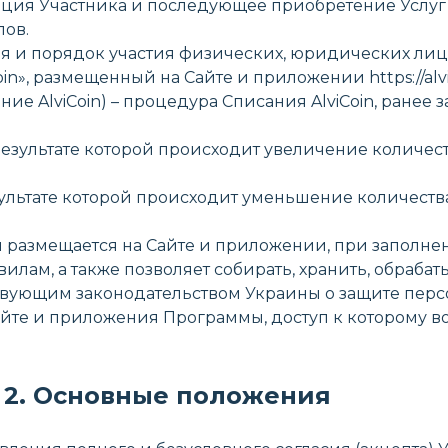
я Участника и последующее приобретение Услуг у Парт
лов.
вия и порядок участия физических, юридических ли
n», размещенный на Сайте и приложении https://alv
ие AlviCoin) – процедура Списания AlviCoin, ранее з
результате которой происходит увеличение количества
зультате которой происходит уменьшение количества A
рый размещается на Сайте и приложении, при заполн
вилам, а также позволяет собирать, хранить, обраба
твующим законодательством Украины о защите перс
Сайте и приложения Программы, доступ к которому в
2. Основные положения