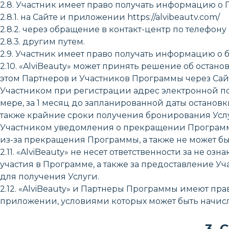
2.8. Участник имеет право получать информацию о
2.8.1. на Сайте и приложении https://alvibeautv.com/
2.8.2. через обращение в контакт-центр по телефон
2.8.3. другим путем.
2.9. Участник имеет право получать информацию о ба
2.10. «AlviBeauty» может принять решение об оста
этом Партнеров и Участников Программы через Са
Участником при регистрации адрес электронной по
мере, за 1 месяц до запланированной даты остано
также крайние сроки получения бронирования Услуг
Участником уведомления о прекращении Программы.
из-за прекращения Программы, а также не может б
2.11. «AlviBeauty» не несет ответственности за н
участия в Программе, а также за предоставление 
для получения Услуги.
2.12. «AlviBeauty» и Партнеры Программы имеют пр
приложении, условиями которых может быть начисле
3. 