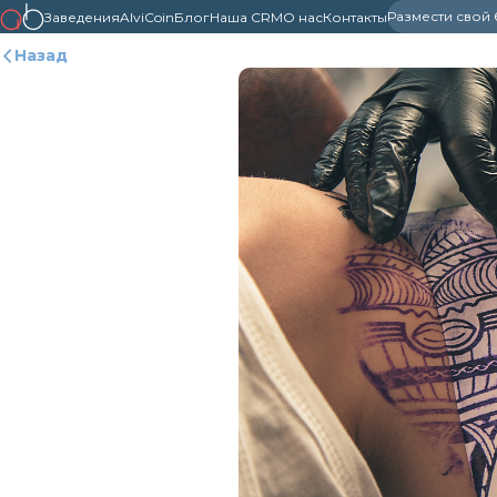
Размести свой
Заведения
AlviCoin
Блог
Наша CRM
О нас
Контакты
Назад