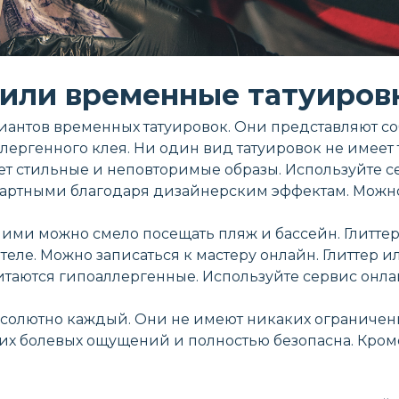
 или временные татуиров
ариантов временных татуировок. Они представляют с
ергенного клея. Ни один вид татуировок не имеет 
т стильные и неповторимые образы. Используйте сер
дартными благодаря дизайнерским эффектам. Можно
С ними можно смело посещать пляж и бассейн. Глитт
теле. Можно записаться к мастеру онлайн. Глиттер 
таются гипоаллергенные. Используйте сервис онлайн
солютно каждый. Они не имеют никаких ограничений 
их болевых ощущений и полностью безопасна. Кроме,