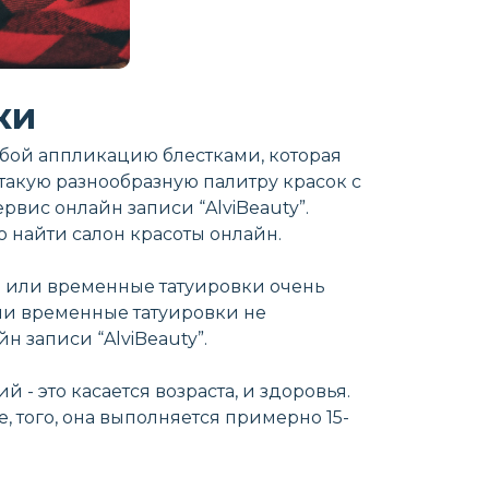
ки
обой аппликацию блестками, которая
такую разнообразную палитру красок с
вис онлайн записи “AlviBeauty”.
 найти салон красоты онлайн.
ер или временные татуировки очень
или временные татуировки не
 записи “AlviBeauty”.
- это касается возраста, и здоровья.
 того, она выполняется примерно 15-