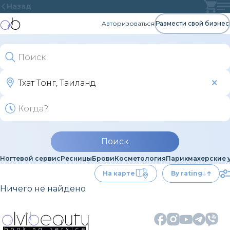
Назад
Авторизоваться
Размести свой бизнес
Поиск
Ногтевой сервис
Ресницы
Брови
Косметология
Парикмахерские 
На карте
By rating
Ничего не найдено