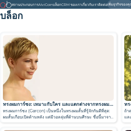
เพิ่มธุรกิจของค
สถานประกอบการ
AlviCoin
บล็อก
CRM ของเรา
เกี่ยวกับเรา
ติดต่อ
บล็อก
ทรงผมการ์ซง: เหมาะกับใคร และแตกต่างจากทรงผม
ทร
ทรงผมการ์ซง (Garcon) เป็นหนึ่งในทรงผมสั้นที่รู้จักกันดีที่สุด:
ถ้า
พิกซี่อย่างไร
กั
ผมสั้นเกือบเปิดด้านหลัง แต่มีวอลลุ่มที่ด้านบนศีรษะ ชื่อนี้มาจาก
และ
ภาษาฝรั่งเศส "garçon" ซึ่งแปลว่า "เด็กผู้ชาย" ทรงผมนี้มีต้น
ผมบิ
กำเนิดในทศวรรษ 1920 เมื่อผู้หญิงในฝรั่งเศสเริ่มไว้ผมสั้นกัน
ทรง