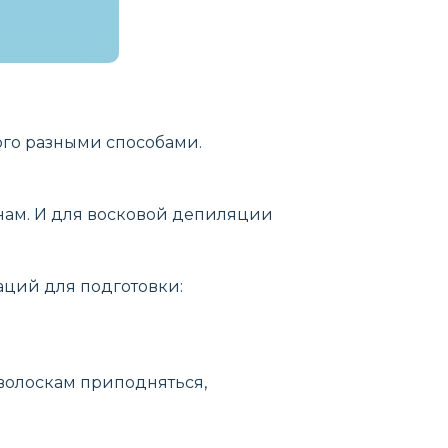
ого разными способами.
нам. И для восковой депиляции
аций для подготовки:
 волоскам приподняться,