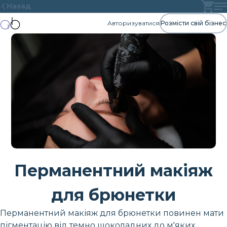
Назад
Авторизуватися
Розмісти свій бізнес
Перманентний макіяж
для брюнетки
Перманентний макіяж для брюнетки повинен мати
пігментацію від темно шоколадних до м'яких