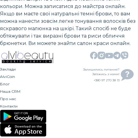
кольори. Можна записатися до майстра онлайн.
Якщо ви маєте свої натуральні темні брови, то вам
можна нанести зовсім легке тонування волосків без
яскравого малюнка на шкірі. Такий спосіб не буде
обтяжувати і так виразні брови та риси обличчя
брюнетки. Ви можете знайти салон краси онлайн.
Заклади
Залишились питання?
Зв’яжись з нами!
AlviCoin
+380 97 270 38 13
Блог
Наша CRM
Про нас
Контакти