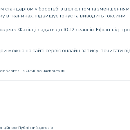
стандартом у боротьбі з целюлітом та зменшенням об
у в тканинах, підвищує тонус та виводить токсини.
ень. Фахівці радять до 10-12 сеансів. Ефект від проц
ри можна на сайті сервіс онлайн запису, почитати в
Coin
Блог
Наша CRM
Про нас
Контакти
енційності
Публічний договір