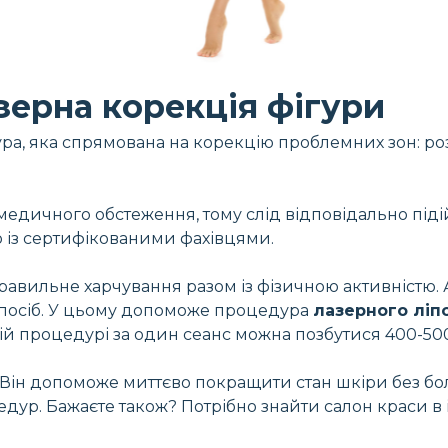
зерна корекція фігури
ра, яка спрямована на корекцію проблемних зон: р
едичного обстеження, тому слід відповідально підій
 із сертифікованими фахівцями.
авильне харчування разом із фізичною активністю. 
 спосіб. У цьому допоможе процедура
лазерного ліп
ій процедурі за один сеанс можна позбутися 400-50
 Він допоможе миттєво покращити стан шкіри без б
дур. Бажаєте також? Потрібно знайти салон краси в і