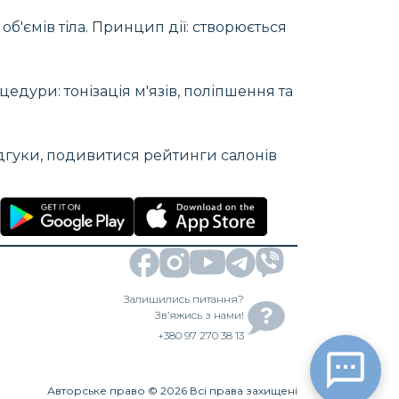
'ємів тіла. Принцип дії: створюється
едури: тонізація м'язів, поліпшення та
ідгуки, подивитися рейтинги салонів
Залишились питання?
Зв’яжись з нами!
+380 97 270 38 13
Авторське право
©
2026
Всі права захищені