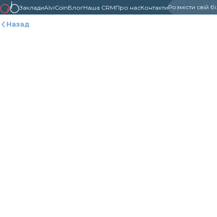
Розмісти свій б
Заклади
AlviCoin
Блог
Наша CRM
Про нас
Контакти
Назад