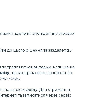
озтяжки, целюліт, зменшення жирових
ти до цього рішення та заздалегідь
Але трапляються випадки, коли це не
олізу
, вона спрямована на корекцію
0 мл жиру.
олю та дискомфорту. Для отримання
нтернеті та записатися через сервіс