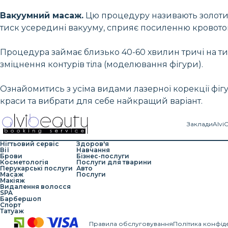
Вакуумний масаж.
Цю процедуру називають золотим 
тиск усередині вакууму, сприяє посиленню кровоток
Процедура займає близько 40-60 хвилин тричі на тижд
зміцнення контурів тіла (моделювання фігури).
Ознайомитись з усіма видами лазерної корекції фігу
краси та вибрати для себе найкращий варіант.
Заклади
Alvi
Нігтьовий сервіс
Здоров'я
Вії
Навчання
Брови
Бізнес-послуги
Косметологія
Послуги для тварини
Перукарські послуги
Авто
Масаж
Послуги
Макіяж
Видалення волосся
SPA
Барбершоп
Спорт
Татуаж
Правила обслуговування
Політика конфід