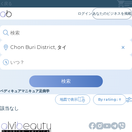
戻る
ログイン
あなたのビジネスを掲載
検索
ペディキュア
マニキュア
足病学
地図で表示
By rating
該当なし