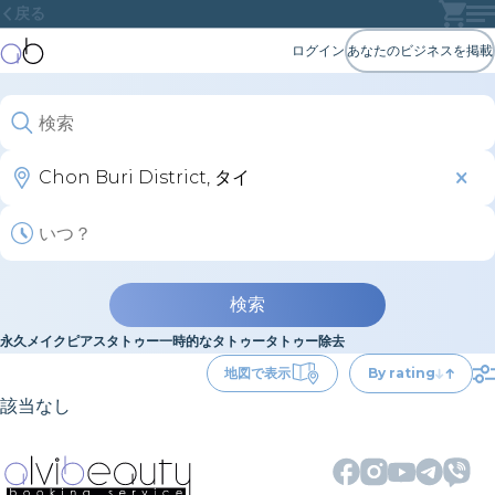
戻る
ログイン
あなたのビジネスを掲載
検索
永久メイク
ピアス
タトゥー
一時的なタトゥー
タトゥー除去
地図で表示
By rating
該当なし