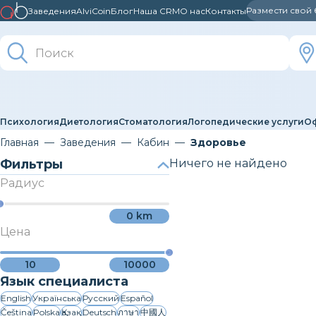
Размести свой
Заведения
AlviCoin
Блог
Наша CRM
О нас
Контакты
Психология
Диетология
Стоматология
Логопедические услуги
О
Главная
Заведения
Кабин
Здоровье
Фильтры
Ничего не найдено
Радиус
0
km
Цена
10
10000
Язык специалиста
English
Українська
Русский
Español
Čeština
Polska
Қазақ
Deutsch
ภาษา
中國人